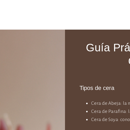
Guía Prá
Tipos de cera
Cera de Abeja: la 
Cera de Parafina: l
Cera de Soya: cono