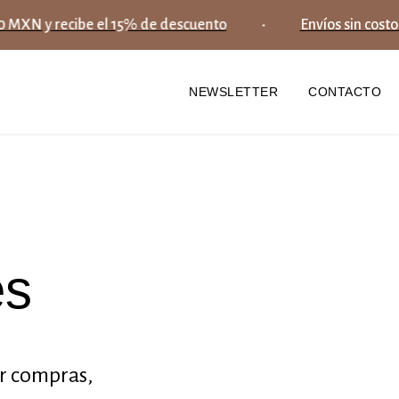
MXN y recibe el 15% de descuento
Envíos sin costo 
NEWSLETTER
CONTACTO
es
ar compras,