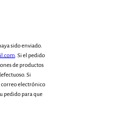
haya sido enviado.
il.com
. Si el pedido
iones de productos
efectuoso. Si
n correo electrónico
 tu pedido para que